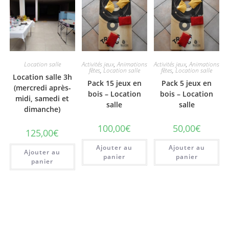
Location salle
Activités jeux
,
Animations
Activités jeux
,
Animations
fêtes
,
Location salle
fêtes
,
Location salle
Location salle 3h
Pack 15 jeux en
Pack 5 jeux en
(mercredi après-
bois – Location
bois – Location
midi, samedi et
salle
salle
dimanche)
100,00
€
50,00
€
125,00
€
Ajouter au
Ajouter au
Ajouter au
panier
panier
panier