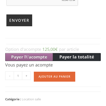
Option d'acompte
125,00
€
par article
Payer l\'acompte
Payer la totalité
Vous payez un acompte
quantité
-
+
AJOUTER AU PANIER
de
Location
salle
1
Catégorie :
Location salle
journée